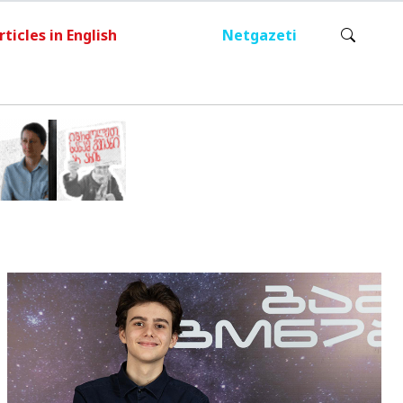
rticles in English
Netgazeti