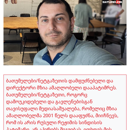
ბათუმელები/ნეტგაზეთის დამფუძნებელი და
დირექტორი მზია ამაღლობელი დააპატიმრეს.
ბათუმელები/ნეტგაზეთი, როგორც
დამოუკიდებელი და გავლენებისგან
თავისუფალი მედიასაშუალება, რომელიც მზია
ამაღლობელმა 2001 წელს დააფუძნა, მიიჩნევს,
რომ ის არის რუსული რეჟიმის სინდისის
პატიმარი, არ აპირებს შეგუებას, ითხოვს მის