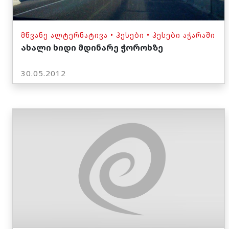
ᲛᲬᲕᲐᲜᲔ ᲐᲚᲢᲔᲠᲜᲐᲢᲘᲕᲐ
•
ᲰᲔᲡᲔᲑᲘ
•
ᲰᲔᲡᲔᲑᲘ ᲐᲭᲐᲠᲐᲨᲘ
ახალი ხიდი მდინარე ჭოროხზე
30.05.2012