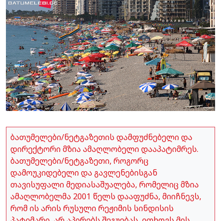
ბათუმელები/ნეტგაზეთის დამფუძნებელი და
დირექტორი მზია ამაღლობელი დააპატიმრეს.
ბათუმელები/ნეტგაზეთი, როგორც
დამოუკიდებელი და გავლენებისგან
თავისუფალი მედიასაშუალება, რომელიც მზია
ამაღლობელმა 2001 წელს დააფუძნა, მიიჩნევს,
რომ ის არის რუსული რეჟიმის სინდისის
პატიმარი, არ აპირებს შეგუებას, ითხოვს მის