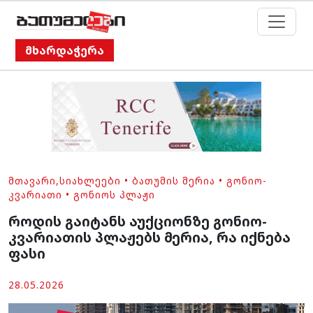
მხარდაჭერა
ᲛᲗᲐᲕᲐᲠᲘ
,
ᲡᲘᲐᲮᲚᲔᲔᲑᲘ
•
ᲑᲐᲗᲣᲛᲘᲡ ᲛᲔᲠᲘᲐ
•
ᲒᲝᲜᲘᲝ-
ᲙᲕᲐᲠᲘᲐᲗᲘ
•
ᲒᲝᲜᲘᲝᲡ ᲞᲚᲐᲟᲘ
როდის გაიტანს აუქციონზე გონიო-
კვარიათის პლაჟებს მერია, რა იქნება
ფასი
28.05.2026