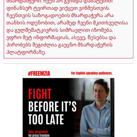
მხარდამჭერი. ჩვენ არ გვინდა დამატებით
ფინანსურ ტვირთად ვიქცეთ ვინმესთვის.
ჩვენთვის საზოგადოების მხარდაჭერა არა
თანხის ოდენობით, არამედ ჩვენი მკითხველისა
და გულშემატკივრის სიმრავლით იზომება.
უფრო მეტ ინფორმაციას, ასევე, წესებსა და
პირობებს შეგიძლია გაეცნო მხარდაჭერის
პლატფორმაზე.