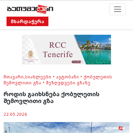
მხარდაჭერა
ᲛᲗᲐᲕᲐᲠᲘ
,
ᲡᲘᲐᲮᲚᲔᲔᲑᲘ
•
ᲐᲕᲢᲝᲑᲐᲜᲘ
•
ᲥᲝᲑᲣᲚᲔᲗᲘᲡ
ᲨᲔᲛᲝᲕᲚᲘᲗᲘ ᲒᲖᲐ
•
ᲨᲔᲖᲦᲣᲓᲕᲔᲑᲘ ᲒᲖᲐᲖᲔ
როდის გაიხსნება ქობულეთის
შემოვლითი გზა
22.05.2026