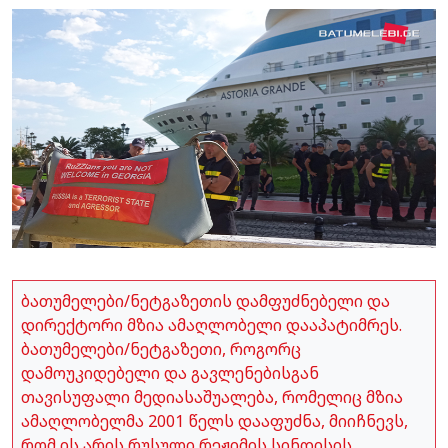
ბათუმელები/ნეტგაზეთის დამფუძნებელი და
დირექტორი მზია ამაღლობელი დააპატიმრეს.
ბათუმელები/ნეტგაზეთი, როგორც
დამოუკიდებელი და გავლენებისგან
თავისუფალი მედიასაშუალება, რომელიც მზია
ამაღლობელმა 2001 წელს დააფუძნა, მიიჩნევს,
რომ ის არის რუსული რეჟიმის სინდისის