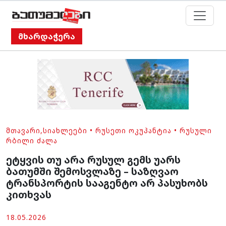
მხარდაჭერა
ᲛᲗᲐᲕᲐᲠᲘ
,
ᲡᲘᲐᲮᲚᲔᲔᲑᲘ
•
ᲠᲣᲡᲔᲗᲘ ᲝᲙᲣᲞᲐᲜᲢᲘᲐ
•
ᲠᲣᲡᲣᲚᲘ
ᲠᲑᲘᲚᲘ ᲫᲐᲚᲐ
ეტყვის თუ არა რუსულ გემს უარს
ბათუმში შემოსვლაზე – საზღვაო
ტრანსპორტის სააგენტო არ პასუხობს
კითხვას
18.05.2026