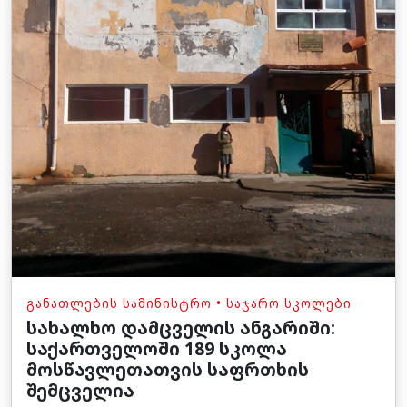
ᲒᲐᲜᲐᲗᲚᲔᲑᲘᲡ ᲡᲐᲛᲘᲜᲘᲡᲢᲠᲝ
•
ᲡᲐᲯᲐᲠᲝ ᲡᲙᲝᲚᲔᲑᲘ
სახალხო დამცველის ანგარიში:
საქართველოში 189 სკოლა
მოსწავლეთათვის საფრთხის
შემცველია