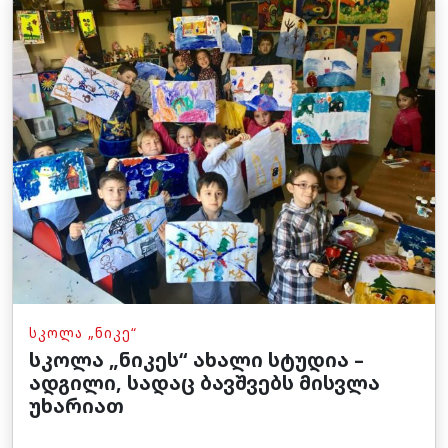
ᲡᲙᲝᲚᲐ „ᲜᲘᲙᲔ“
სკოლა „ნიკეს“ ახალი სტუდია –
ადგილი, სადაც ბავშვებს მისვლა
უხარიათ