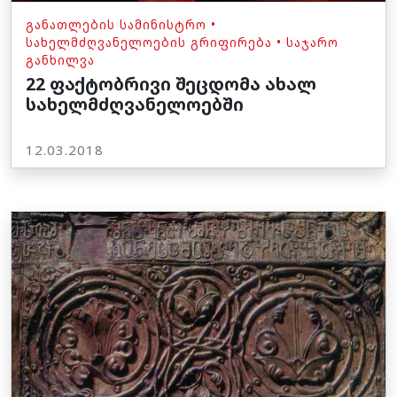
ᲒᲐᲜᲐᲗᲚᲔᲑᲘᲡ ᲡᲐᲛᲘᲜᲘᲡᲢᲠᲝ
•
ᲡᲐᲮᲔᲚᲛᲫᲦᲕᲐᲜᲔᲚᲝᲔᲑᲘᲡ ᲒᲠᲘᲤᲘᲠᲔᲑᲐ
•
ᲡᲐᲯᲐᲠᲝ
ᲒᲐᲜᲮᲘᲚᲕᲐ
22 ფაქტობრივი შეცდომა ახალ
სახელმძღვანელოებში
12.03.2018