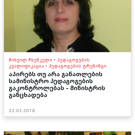
ᲛᲘᲮᲔᲘᲚ ᲩᲮᲔᲜᲙᲔᲚᲘ
•
ᲞᲔᲓᲐᲒᲝᲒᲔᲑᲘᲡ
ᲙᲕᲐᲚᲘᲤᲘᲙᲐᲪᲘᲐ
•
ᲞᲔᲓᲐᲒᲝᲒᲔᲑᲘᲡ ᲢᲠᲔᲜᲘᲜᲒᲘ
აპირებს თუ არა განათლების
სამინისტრო პედაგოგების
გაკონტროლებას – მინისტრის
განცხადება
22.03.2018