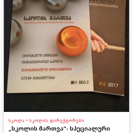
ᲡᲙᲝᲚᲐ
•
ᲡᲙᲝᲚᲘᲡ ᲓᲘᲠᲔᲥᲢᲝᲠᲔᲑᲘ
„სკოლის მართვა“- სპეციალური