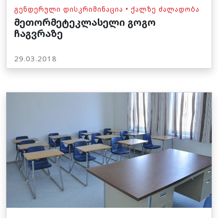
ᲒᲔᲜᲓᲔᲠᲣᲚᲘ ᲓᲘᲡᲙᲠᲘᲛᲘᲜᲐᲪᲘᲐ
•
ᲥᲐᲚᲖᲔ ᲫᲐᲚᲐᲓᲝᲑᲐ
მეთორმეტეკლასელი გოგო
ჩაგვრაზე
29.03.2018