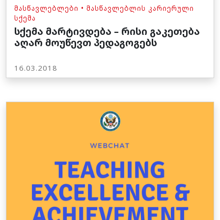
ᲛᲐᲡᲬᲐᲕᲚᲔᲑᲚᲔᲑᲘ
•
ᲛᲐᲡᲬᲐᲕᲚᲔᲑᲚᲘᲡ ᲙᲐᲠᲘᲔᲠᲣᲚᲘ
ᲡᲥᲔᲛᲐ
სქემა მარტივდება – რისი გაკეთება
აღარ მოუწევთ პედაგოგებს
16.03.2018