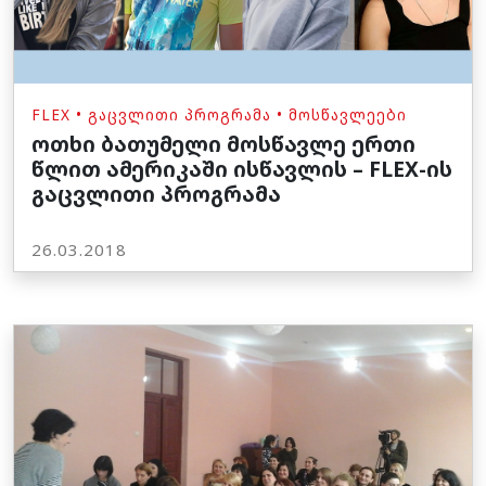
FLEX
•
ᲒᲐᲪᲕᲚᲘᲗᲘ ᲞᲠᲝᲒᲠᲐᲛᲐ
•
ᲛᲝᲡᲬᲐᲕᲚᲔᲔᲑᲘ
ოთხი ბათუმელი მოსწავლე ერთი
წლით ამერიკაში ისწავლის – FLEX-ის
გაცვლითი პროგრამა
26.03.2018