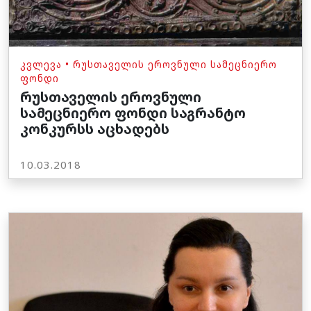
ᲙᲕᲚᲔᲕᲐ
•
ᲠᲣᲡᲗᲐᲕᲔᲚᲘᲡ ᲔᲠᲝᲕᲜᲣᲚᲘ ᲡᲐᲛᲔᲪᲜᲘᲔᲠᲝ
ᲤᲝᲜᲓᲘ
რუსთაველის ეროვნული
სამეცნიერო ფონდი საგრანტო
კონკურსს აცხადებს
10.03.2018