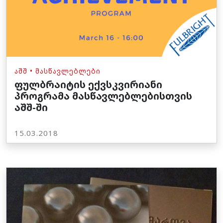
ᲐᲨᲨ
•
ᲛᲐᲡᲬᲐᲕᲚᲔᲑᲚᲔᲑᲘ
ფულბრაიტის ექვსკვირიანი
პროგრამა მასწავლებლებისთვის
აშშ-ში
15.03.2018