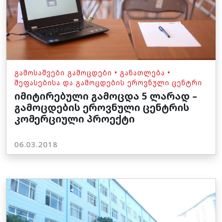
ᲒᲐᲛᲝᲡᲐᲨᲕᲔᲑᲘ ᲒᲐᲛᲝᲪᲓᲔᲑᲘ
•
ᲒᲐᲜᲐᲗᲚᲔᲑᲐ
•
ᲨᲔᲤᲐᲡᲔᲑᲘᲡᲐ ᲓᲐ ᲒᲐᲛᲝᲪᲓᲔᲑᲘᲡ ᲔᲠᲝᲕᲜᲣᲚᲘ ᲪᲔᲜᲢᲠᲘ
იმიტირებული გამოცდა 5 ლარად –
გამოცდების ეროვნული ცენტრის
კომერციული პროექტი
06.03.2018