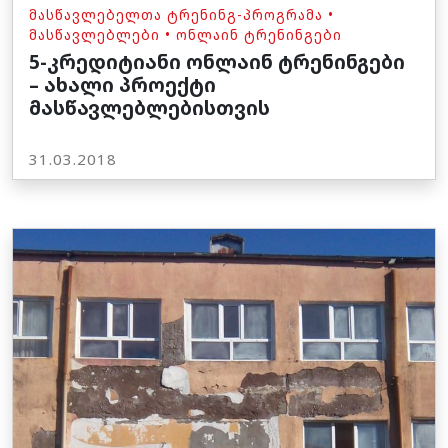
ᲛᲐᲡᲬᲐᲕᲚᲔᲑᲔᲚᲗᲐ ᲢᲠᲔᲜᲘᲜᲒ-ᲞᲠᲝᲒᲠᲐᲛᲐ
•
ᲛᲐᲡᲬᲐᲕᲚᲔᲑᲚᲔᲑᲘ
•
ᲝᲜᲚᲐᲘᲜ ᲢᲠᲔᲜᲘᲜᲒᲔᲑᲘ
5-კრედიტიანი ონლაინ ტრენინგები
– ახალი პროექტი
მასწავლებლებისთვის
31.03.2018