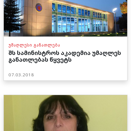
ᲣᲛᲐᲦᲚᲔᲡᲘ ᲒᲐᲜᲐᲗᲚᲔᲑᲐ
შს სამინისტროს აკადემია უმაღლეს
განათლებას წყვეტს
07.03.2018