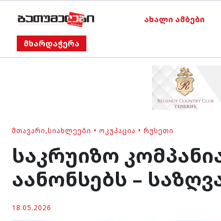
ახალი ამბები
მხარდაჭერა
ᲛᲗᲐᲕᲐᲠᲘ
,
ᲡᲘᲐᲮᲚᲔᲔᲑᲘ
•
ᲝᲙᲣᲞᲐᲪᲘᲐ
•
ᲠᲣᲡᲔᲗᲘ
საკრუიზო კომპანი
აანონსებს – საზღ
18.05.2026