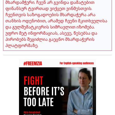
მხარდამჭერი. ჩვენ არ გვინდა დამატებით
ფინანსურ ტვირთად ვიქცეთ ვინმესთვის.
ჩვენთვის საზოგადოების მხარდაჭერა არა
თანხის ოდენობით, არამედ ჩვენი მკითხველისა
და გულშემატკივრის სიმრავლით იზომება.
უფრო მეტ ინფორმაციას, ასევე, წესებსა და
პირობებს შეგიძლია გაეცნო მხარდაჭერის
პლატფორმაზე.