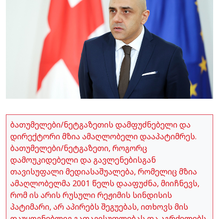
ბათუმელები/ნეტგაზეთის დამფუძნებელი და
დირექტორი მზია ამაღლობელი დააპატიმრეს.
ბათუმელები/ნეტგაზეთი, როგორც
დამოუკიდებელი და გავლენებისგან
თავისუფალი მედიასაშუალება, რომელიც მზია
ამაღლობელმა 2001 წელს დააფუძნა, მიიჩნევს,
რომ ის არის რუსული რეჟიმის სინდისის
პატიმარი, არ აპირებს შეგუებას, ითხოვს მის
დაუყოვნებლივ გათავისუფლებას და აგრძელებს