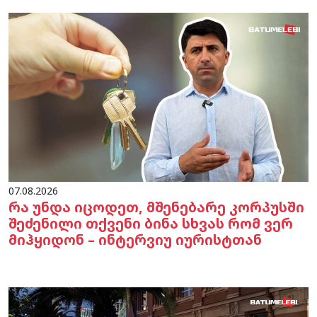
07.08.2026
რა უნდა იცოდეთ, მშენებარე კორპუსში
შეძენილი თქვენი ბინა სხვას რომ ვერ
მიჰყიდონ – ინტერვიუ იურისტთან