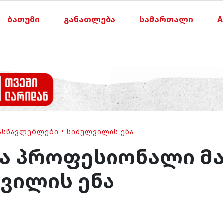
ბათუმი
განათლება
სამართალი
A
ᲐᲡᲬᲐᲕᲚᲔᲑᲚᲔᲑᲘ
•
ᲡᲘᲫᲣᲚᲕᲘᲚᲘᲡ ᲔᲜᲐ
და პროფესიონალი მ
ვილის ენა