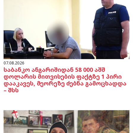
07.08.2026
საბანკო ანგარიშიდან 58 000 აშშ
დოლარის მითვისების ფაქტზე 1 პირი
დააკავეს, მეორეზე ძებნა გამოცხადდა
– შსს