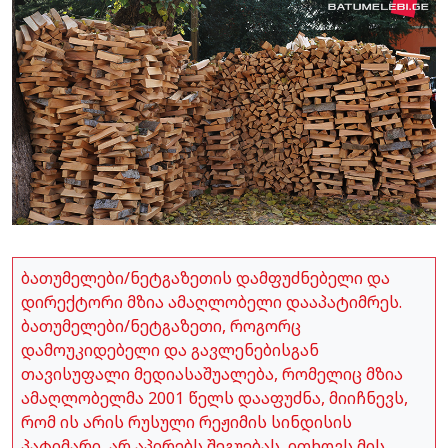
ბათუმელები/ნეტგაზეთის დამფუძნებელი და
დირექტორი მზია ამაღლობელი დააპატიმრეს.
ბათუმელები/ნეტგაზეთი, როგორც
დამოუკიდებელი და გავლენებისგან
თავისუფალი მედიასაშუალება, რომელიც მზია
ამაღლობელმა 2001 წელს დააფუძნა, მიიჩნევს,
რომ ის არის რუსული რეჟიმის სინდისის
პატიმარი, არ აპირებს შეგუებას, ითხოვს მის