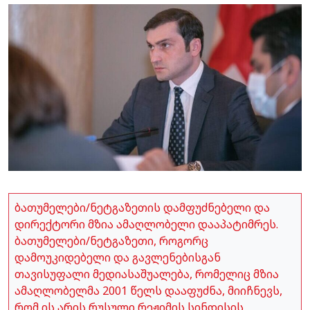
ბათუმელები/ნეტგაზეთის დამფუძნებელი და
დირექტორი მზია ამაღლობელი დააპატიმრეს.
ბათუმელები/ნეტგაზეთი, როგორც
დამოუკიდებელი და გავლენებისგან
თავისუფალი მედიასაშუალება, რომელიც მზია
ამაღლობელმა 2001 წელს დააფუძნა, მიიჩნევს,
რომ ის არის რუსული რეჟიმის სინდისის