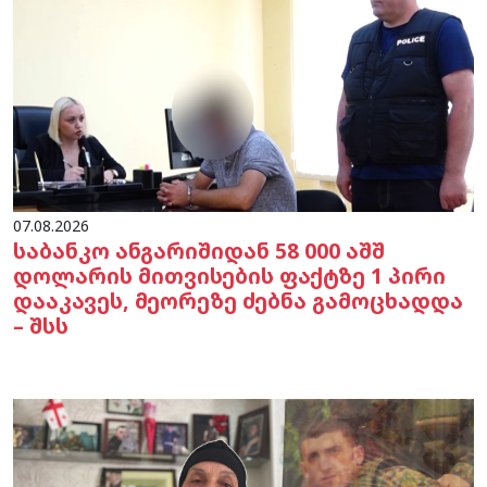
07.08.2026
საბანკო ანგარიშიდან 58 000 აშშ
დოლარის მითვისების ფაქტზე 1 პირი
დააკავეს, მეორეზე ძებნა გამოცხადდა
– შსს