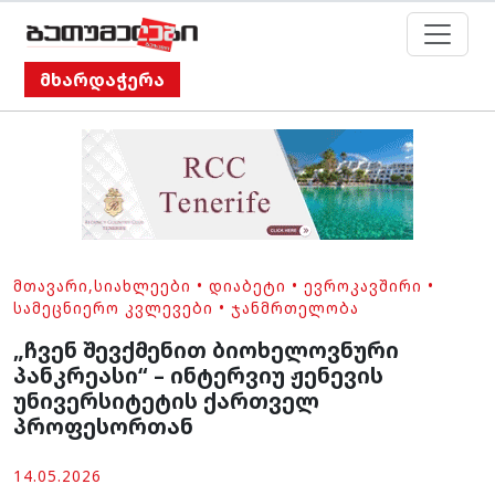
მხარდაჭერა
ᲛᲗᲐᲕᲐᲠᲘ
,
ᲡᲘᲐᲮᲚᲔᲔᲑᲘ
•
ᲓᲘᲐᲑᲔᲢᲘ
•
ᲔᲕᲠᲝᲙᲐᲕᲨᲘᲠᲘ
•
ᲡᲐᲛᲔᲪᲜᲘᲔᲠᲝ ᲙᲕᲚᲔᲕᲔᲑᲘ
•
ᲯᲐᲜᲛᲠᲗᲔᲚᲝᲑᲐ
„ჩვენ შევქმენით ბიოხელოვნური
პანკრეასი“ – ინტერვიუ ჟენევის
უნივერსიტეტის ქართველ
პროფესორთან
14.05.2026