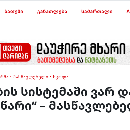
ბათუმი
განათლება
სამართალი
A
ᲠᲛᲐ
•
ᲛᲐᲡᲬᲐᲕᲚᲔᲑᲔᲚᲘ
•
ᲡᲙᲝᲚᲐ
ის სისტემაში ვარ და
წარი“ – მასწავლებ