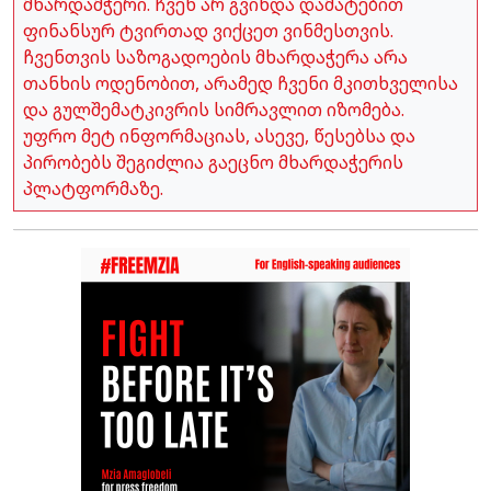
მხარდამჭერი. ჩვენ არ გვინდა დამატებით
ფინანსურ ტვირთად ვიქცეთ ვინმესთვის.
ჩვენთვის საზოგადოების მხარდაჭერა არა
თანხის ოდენობით, არამედ ჩვენი მკითხველისა
და გულშემატკივრის სიმრავლით იზომება.
უფრო მეტ ინფორმაციას, ასევე, წესებსა და
პირობებს შეგიძლია გაეცნო მხარდაჭერის
პლატფორმაზე.