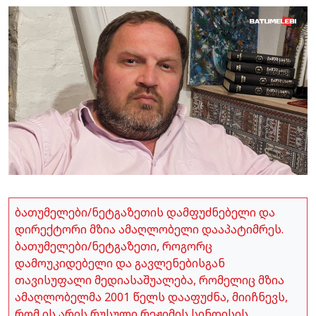
ბათუმელები/ნეტგაზეთის დამფუძნებელი და
დირექტორი მზია ამაღლობელი დააპატიმრეს.
ბათუმელები/ნეტგაზეთი, როგორც
დამოუკიდებელი და გავლენებისგან
თავისუფალი მედიასაშუალება, რომელიც მზია
ამაღლობელმა 2001 წელს დააფუძნა, მიიჩნევს,
რომ ის არის რუსული რეჟიმის სინდისის