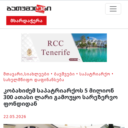
მხარდაჭერა
ᲛᲗᲐᲕᲐᲠᲘ
,
ᲡᲘᲐᲮᲚᲔᲔᲑᲘ
•
ᲑᲐᲕᲨᲕᲔᲑᲘ
•
ᲡᲐᲞᲐᲢᲠᲘᲐᲠᲥᲝ
•
ᲡᲐᲮᲔᲚᲛᲬᲘᲤᲝ ᲓᲐᲤᲘᲜᲐᲜᲡᲔᲑᲐ
კობახიძემ საპატრიარქოს 5 მილიონ
300 ათასი ლარი გამოუყო სარეზერვო
ფონდიდან
22.05.2026