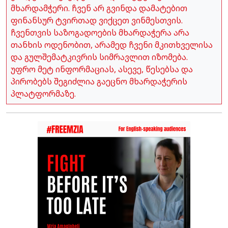
მხარდამჭერი. ჩვენ არ გვინდა დამატებით
ფინანსურ ტვირთად ვიქცეთ ვინმესთვის.
ჩვენთვის საზოგადოების მხარდაჭერა არა
თანხის ოდენობით, არამედ ჩვენი მკითხველისა
და გულშემატკივრის სიმრავლით იზომება.
უფრო მეტ ინფორმაციას, ასევე, წესებსა და
პირობებს შეგიძლია გაეცნო მხარდაჭერის
პლატფორმაზე.