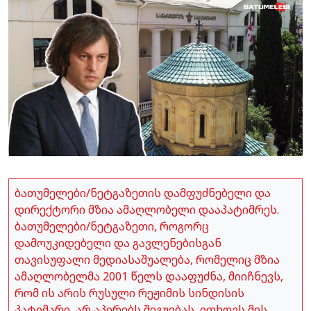
ბათუმელები/ნეტგაზეთის დამფუძნებელი და
დირექტორი მზია ამაღლობელი დააპატიმრეს.
ბათუმელები/ნეტგაზეთი, როგორც
დამოუკიდებელი და გავლენებისგან
თავისუფალი მედიასაშუალება, რომელიც მზია
ამაღლობელმა 2001 წელს დააფუძნა, მიიჩნევს,
რომ ის არის რუსული რეჟიმის სინდისის
პატიმარი, არ აპირებს შეგუებას, ითხოვს მის