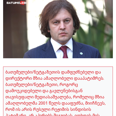
ბათუმელები/ნეტგაზეთის დამფუძნებელი და
დირექტორი მზია ამაღლობელი დააპატიმრეს.
ბათუმელები/ნეტგაზეთი, როგორც
დამოუკიდებელი და გავლენებისგან
თავისუფალი მედიასაშუალება, რომელიც მზია
ამაღლობელმა 2001 წელს დააფუძნა, მიიჩნევს,
რომ ის არის რუსული რეჟიმის სინდისის
პატიმარი, არ აპირებს შეგუებას, ითხოვს მის