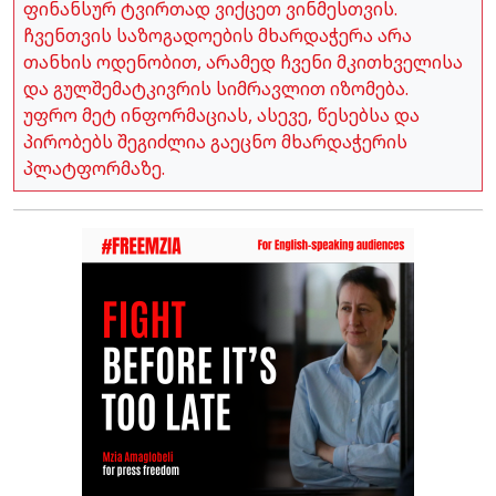
ფინანსურ ტვირთად ვიქცეთ ვინმესთვის.
ჩვენთვის საზოგადოების მხარდაჭერა არა
თანხის ოდენობით, არამედ ჩვენი მკითხველისა
და გულშემატკივრის სიმრავლით იზომება.
უფრო მეტ ინფორმაციას, ასევე, წესებსა და
პირობებს შეგიძლია გაეცნო მხარდაჭერის
პლატფორმაზე.