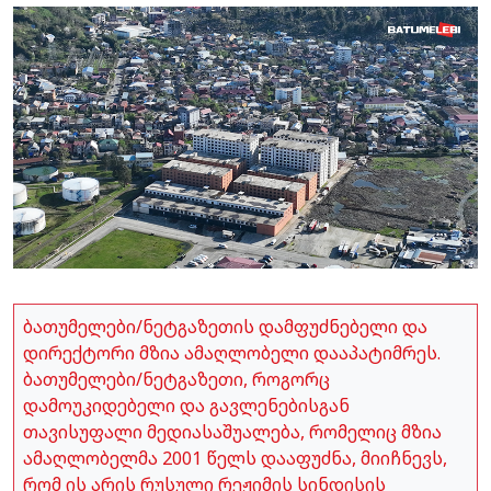
ბათუმელები/ნეტგაზეთის დამფუძნებელი და
დირექტორი მზია ამაღლობელი დააპატიმრეს.
ბათუმელები/ნეტგაზეთი, როგორც
დამოუკიდებელი და გავლენებისგან
თავისუფალი მედიასაშუალება, რომელიც მზია
ამაღლობელმა 2001 წელს დააფუძნა, მიიჩნევს,
რომ ის არის რუსული რეჟიმის სინდისის