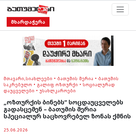
მხარდაჭერა
ᲛᲗᲐᲕᲐᲠᲘ
,
ᲡᲘᲐᲮᲚᲔᲔᲑᲘ
•
ᲑᲐᲗᲣᲛᲘᲡ ᲛᲔᲠᲘᲐ
•
ᲑᲐᲗᲣᲛᲘᲡ
ᲡᲐᲙᲠᲔᲑᲣᲚᲝ
•
ᲒᲐᲚᲘᲤ ᲝᲖᲗᲣᲠᲥᲘ
•
ᲡᲝᲪᲘᲐᲚᲣᲠᲐᲓ
ᲓᲐᲣᲪᲕᲔᲚᲔᲑᲘ
•
ᲣᲡᲐᲮᲚᲙᲐᲠᲝᲔᲑᲘ
„ოზთურქის ბინებს“ სოცდაუცველებს
გადასცემენ – ბათუმის მერია
სპეციალურ საცხოვრებელ ზონას ქმნის
25.06.2026