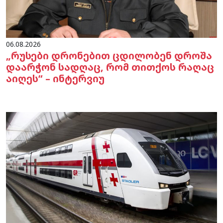
06.08.2026
„რუსები დრონებით ცდილობენ დროშა
დაარჭონ სადღაც, რომ თითქოს რაღაც
აიღეს“ – ინტერვიუ