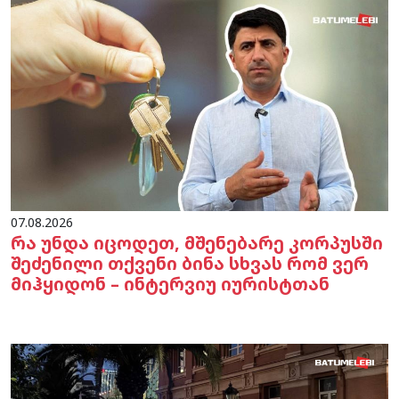
07.08.2026
რა უნდა იცოდეთ, მშენებარე კორპუსში
შეძენილი თქვენი ბინა სხვას რომ ვერ
მიჰყიდონ – ინტერვიუ იურისტთან