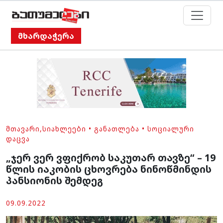
მხარდაჭერა
ᲛᲗᲐᲕᲐᲠᲘ
,
ᲡᲘᲐᲮᲚᲔᲔᲑᲘ
•
ᲒᲐᲜᲐᲗᲚᲔᲑᲐ
•
ᲡᲝᲪᲘᲐᲚᲣᲠᲘ
ᲓᲐᲪᲕᲐ
„ჯერ ვერ ვფიქრობ საკუთარ თავზე“ – 19
წლის იაკობის ცხოვრება ნინოწმინდის
პანსიონის შემდეგ
09.09.2022