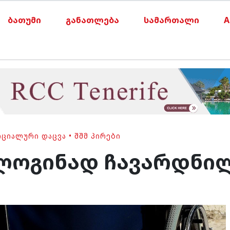
ბათუმი
განათლება
სამართალი
A
ᲝᲪᲘᲐᲚᲣᲠᲘ ᲓᲐᲪᲕᲐ
•
ᲨᲨᲛ ᲞᲘᲠᲔᲑᲘ
 ლოგინად ჩავარდნი