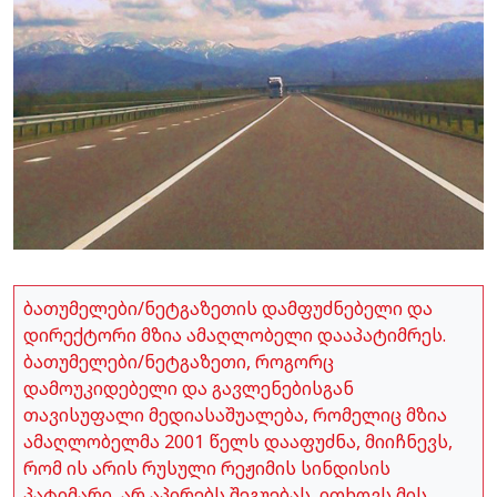
ბათუმელები/ნეტგაზეთის დამფუძნებელი და
დირექტორი მზია ამაღლობელი დააპატიმრეს.
ბათუმელები/ნეტგაზეთი, როგორც
დამოუკიდებელი და გავლენებისგან
თავისუფალი მედიასაშუალება, რომელიც მზია
ამაღლობელმა 2001 წელს დააფუძნა, მიიჩნევს,
რომ ის არის რუსული რეჟიმის სინდისის
პატიმარი, არ აპირებს შეგუებას, ითხოვს მის