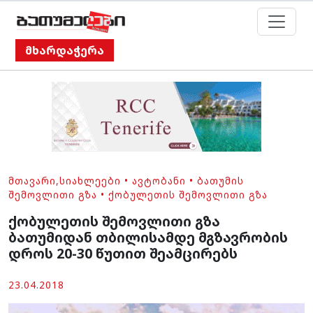
მხარდაჭერა
ᲛᲗᲐᲕᲐᲠᲘ
,
ᲡᲘᲐᲮᲚᲔᲔᲑᲘ
•
ᲐᲕᲢᲝᲑᲐᲜᲘ
•
ᲑᲐᲗᲣᲛᲘᲡ
ᲨᲔᲛᲝᲕᲚᲘᲗᲘ ᲒᲖᲐ
•
ᲥᲝᲑᲣᲚᲔᲗᲘᲡ ᲨᲔᲛᲝᲕᲚᲘᲗᲘ ᲒᲖᲐ
ქობულეთის შემოვლითი გზა
ბათუმიდან თბილისამდე მგზავრობის
დროს 20-30 წუთით შეამცირებს
23.04.2018