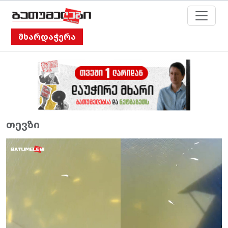
მხარდაჭერა
თევზი