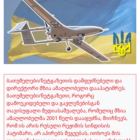
ბათუმელები/ნეტგაზეთის დამფუძნებელი და
დირექტორი მზია ამაღლობელი დააპატიმრეს.
ბათუმელები/ნეტგაზეთი, როგორც
დამოუკიდებელი და გავლენებისგან
თავისუფალი მედიასაშუალება, რომელიც მზია
ამაღლობელმა 2001 წელს დააფუძნა, მიიჩნევს,
რომ ის არის რუსული რეჟიმის სინდისის
პატიმარი, არ აპირებს შეგუებას, ითხოვს მის