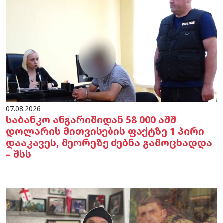
07.08.2026
საბანკო ანგარიშიდან 58 000 აშშ
დოლარის მითვისების ფაქტზე 1 პირი
დააკავეს, მეორეზე ძებნა გამოცხადდა
– შსს