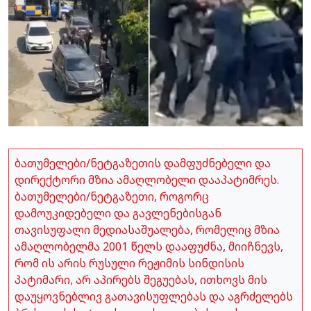
ბათუმელები/ნეტგაზეთის დამფუძნებელი და
დირექტორი მზია ამაღლობელი დააპატიმრეს.
ბათუმელები/ნეტგაზეთი, როგორც
დამოუკიდებელი და გავლენებისგან
თავისუფალი მედიასაშუალება, რომელიც მზია
ამაღლობელმა 2001 წელს დააფუძნა, მიიჩნევს,
რომ ის არის რუსული რეჟიმის სინდისის
პატიმარი, არ აპირებს შეგუებას, ითხოვს მის
დაუყოვნებლივ გათავისუფლებას და აგრძელებს