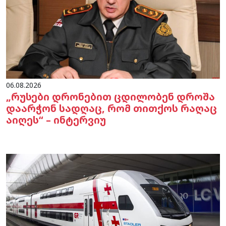
06.08.2026
„რუსები დრონებით ცდილობენ დროშა
დაარჭონ სადღაც, რომ თითქოს რაღაც
აიღეს“ – ინტერვიუ