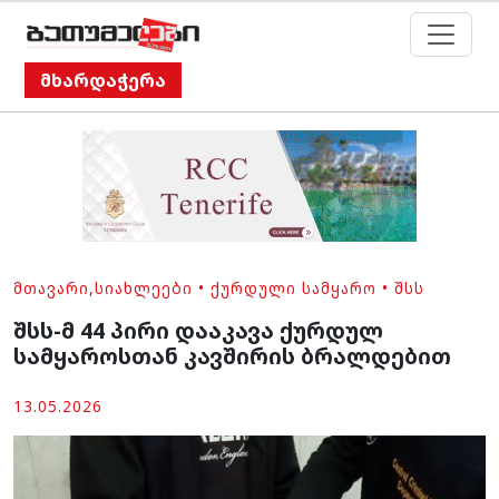
მხარდაჭერა
ᲛᲗᲐᲕᲐᲠᲘ
,
ᲡᲘᲐᲮᲚᲔᲔᲑᲘ
•
ᲥᲣᲠᲓᲣᲚᲘ ᲡᲐᲛᲧᲐᲠᲝ
•
ᲨᲡᲡ
შსს-მ 44 პირი დააკავა ქურდულ
სამყაროსთან კავშირის ბრალდებით
13.05.2026