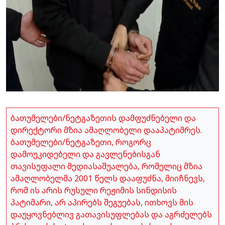
ბათუმელები/ნეტგაზეთის დამფუძნებელი და
დირექტორი მზია ამაღლობელი დააპატიმრეს.
ბათუმელები/ნეტგაზეთი, როგორც
დამოუკიდებელი და გავლენებისგან
თავისუფალი მედიასაშუალება, რომელიც მზია
ამაღლობელმა 2001 წელს დააფუძნა, მიიჩნევს,
რომ ის არის რუსული რეჟიმის სინდისის
პატიმარი, არ აპირებს შეგუებას, ითხოვს მის
დაუყოვნებლივ გათავისუფლებას და აგრძელებს