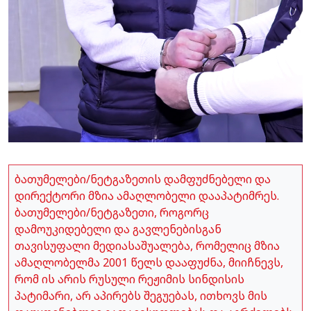
ბათუმელები/ნეტგაზეთის დამფუძნებელი და
დირექტორი მზია ამაღლობელი დააპატიმრეს.
ბათუმელები/ნეტგაზეთი, როგორც
დამოუკიდებელი და გავლენებისგან
თავისუფალი მედიასაშუალება, რომელიც მზია
ამაღლობელმა 2001 წელს დააფუძნა, მიიჩნევს,
რომ ის არის რუსული რეჟიმის სინდისის
პატიმარი, არ აპირებს შეგუებას, ითხოვს მის