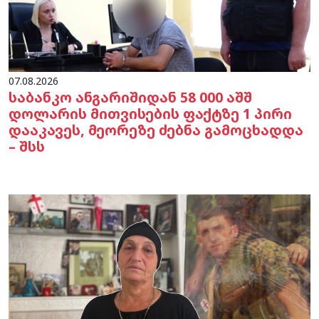
07.08.2026
საბანკო ანგარიშიდან 58 000 აშშ
დოლარის მითვისების ფაქტზე 1 პირი
დააკავეს, მეორეზე ძებნა გამოცხადდა
– შსს