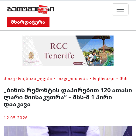
მხარდაჭერა
ᲛᲗᲐᲕᲐᲠᲘ
,
ᲡᲘᲐᲮᲚᲔᲔᲑᲘ
•
ᲗᲐᲦᲚᲘᲗᲝᲑᲐ
•
ᲠᲔᲛᲝᲜᲢᲘ
•
ᲨᲡᲡ
„ბინის რემონტის დაპირებით 120 ათასი
ლარი მიისაკუთრა“ – შსს-მ 1 პირი
დააკავა
12.05.2026