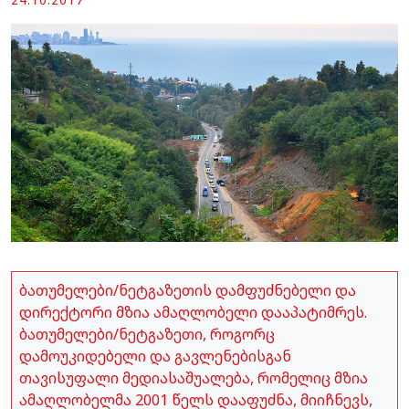
ბათუმელები/ნეტგაზეთის დამფუძნებელი და
დირექტორი მზია ამაღლობელი დააპატიმრეს.
ბათუმელები/ნეტგაზეთი, როგორც
დამოუკიდებელი და გავლენებისგან
თავისუფალი მედიასაშუალება, რომელიც მზია
ამაღლობელმა 2001 წელს დააფუძნა, მიიჩნევს,