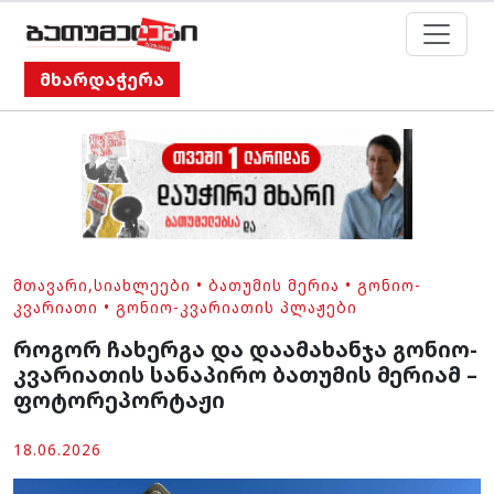
მხარდაჭერა
ᲛᲗᲐᲕᲐᲠᲘ
,
ᲡᲘᲐᲮᲚᲔᲔᲑᲘ
•
ᲑᲐᲗᲣᲛᲘᲡ ᲛᲔᲠᲘᲐ
•
ᲒᲝᲜᲘᲝ-
ᲙᲕᲐᲠᲘᲐᲗᲘ
•
ᲒᲝᲜᲘᲝ-ᲙᲕᲐᲠᲘᲐᲗᲘᲡ ᲞᲚᲐᲟᲔᲑᲘ
როგორ ჩახერგა და დაამახანჯა გონიო-
კვარიათის სანაპირო ბათუმის მერიამ –
ფოტორეპორტაჟი
18.06.2026