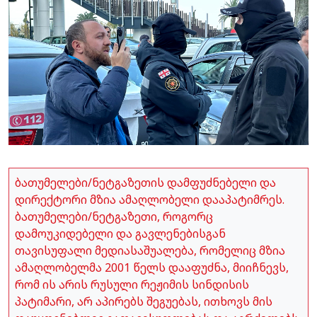
ბათუმელები/ნეტგაზეთის დამფუძნებელი და
დირექტორი მზია ამაღლობელი დააპატიმრეს.
ბათუმელები/ნეტგაზეთი, როგორც
დამოუკიდებელი და გავლენებისგან
თავისუფალი მედიასაშუალება, რომელიც მზია
ამაღლობელმა 2001 წელს დააფუძნა, მიიჩნევს,
რომ ის არის რუსული რეჟიმის სინდისის
პატიმარი, არ აპირებს შეგუებას, ითხოვს მის