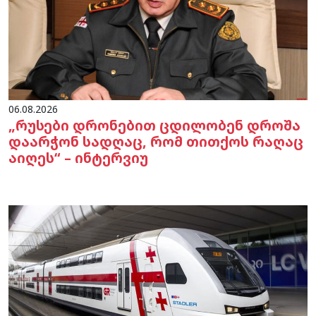
06.08.2026
„რუსები დრონებით ცდილობენ დროშა
დაარჭონ სადღაც, რომ თითქოს რაღაც
აიღეს“ – ინტერვიუ