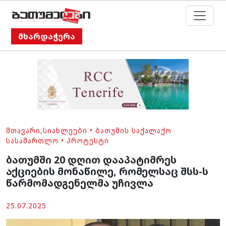
მხარდაჭერა
ᲛᲗᲐᲕᲐᲠᲘ
,
ᲡᲘᲐᲮᲚᲔᲔᲑᲘ
•
ᲑᲐᲗᲣᲛᲘᲡ ᲡᲐᲥᲐᲚᲐᲥᲝ
ᲡᲐᲡᲐᲛᲐᲠᲗᲚᲝ
•
ᲞᲠᲝᲢᲔᲡᲢᲘ
ბათუმში 20 დღით დააპატიმრეს
აქციების მონაწილე, რომელსაც შსს-ს
წარმომადგენელმა უჩივლა
25.07.2025