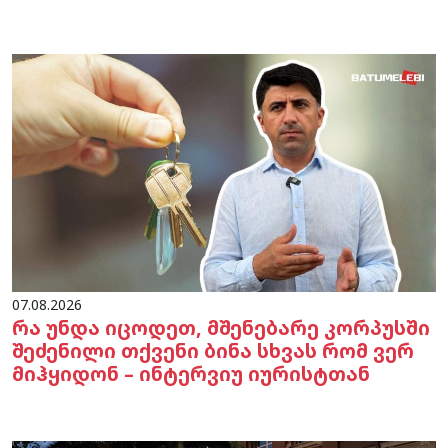
07.08.2026
რა უნდა იცოდეთ, მშენებარე კორპუსში
შეძენილი თქვენი ბინა სხვას რომ ვერ
მიჰყიდონ – ინტერვიუ იურისტთან