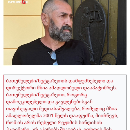
ბათუმელები/ნეტგაზეთის დამფუძნებელი და
დირექტორი მზია ამაღლობელი დააპატიმრეს.
ბათუმელები/ნეტგაზეთი, როგორც
დამოუკიდებელი და გავლენებისგან
თავისუფალი მედიასაშუალება, რომელიც მზია
ამაღლობელმა 2001 წელს დააფუძნა, მიიჩნევს,
რომ ის არის რუსული რეჟიმის სინდისის
პატიმარი, არ აპირებს შეგუებას, ითხოვს მის