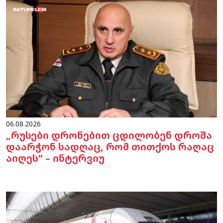
06.08.2026
„რუსები დრონებით ცდილობენ დროშა
დაარჭონ სადღაც, რომ თითქოს რაღაც
აიღეს“ – ინტერვიუ