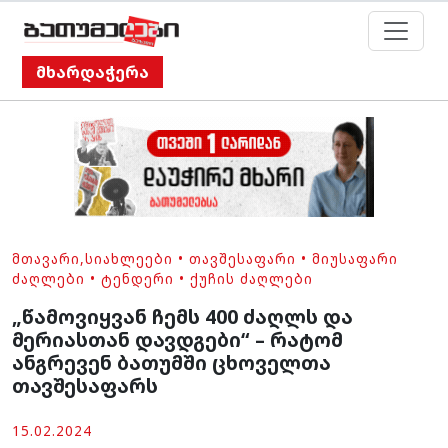
მხარდაჭერა
ᲛᲗᲐᲕᲐᲠᲘ
,
ᲡᲘᲐᲮᲚᲔᲔᲑᲘ
•
ᲗᲐᲕᲨᲔᲡᲐᲤᲐᲠᲘ
•
ᲛᲘᲣᲡᲐᲤᲐᲠᲘ
ᲫᲐᲦᲚᲔᲑᲘ
•
ᲢᲔᲜᲓᲔᲠᲘ
•
ᲥᲣᲩᲘᲡ ᲫᲐᲦᲚᲔᲑᲘ
„წამოვიყვან ჩემს 400 ძაღლს და
მერიასთან დავდგები“ – რატომ
ანგრევენ ბათუმში ცხოველთა
თავშესაფარს
15.02.2024