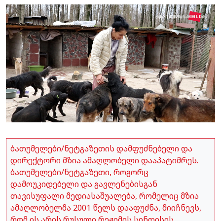
ბათუმელები/ნეტგაზეთის დამფუძნებელი და
დირექტორი მზია ამაღლობელი დააპატიმრეს.
ბათუმელები/ნეტგაზეთი, როგორც
დამოუკიდებელი და გავლენებისგან
თავისუფალი მედიასაშუალება, რომელიც მზია
ამაღლობელმა 2001 წელს დააფუძნა, მიიჩნევს,
რომ ის არის რუსული რეჟიმის სინდისის