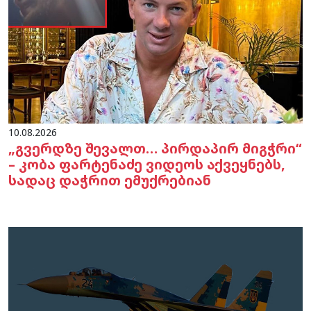
10.08.2026
„გვერდზე შევალთ… პირდაპირ მიგჭრი“
– კობა ფარტენაძე ვიდეოს აქვეყნებს,
სადაც დაჭრით ემუქრებიან