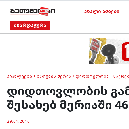
ახალი ამბები
მხარდაჭერა
ᲡᲘᲐᲮᲚᲔᲔᲑᲘ
•
ᲑᲐᲗᲣᲛᲘᲡ ᲛᲔᲠᲘᲐ
•
ᲓᲘᲓᲗᲝᲕᲚᲝᲑᲐ
•
ᲡᲐᲙᲠᲔ
დიდთოვლობის გამ
შესახებ მერიაში 4
29.01.2016