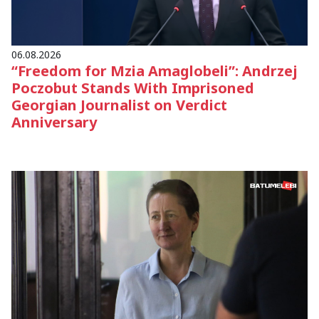
06.08.2026
“Freedom for Mzia Amaglobeli”: Andrzej
Poczobut Stands With Imprisoned
Georgian Journalist on Verdict
Anniversary