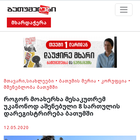
მხარდაჭერა
ᲛᲗᲐᲕᲐᲠᲘ
,
ᲡᲘᲐᲮᲚᲔᲔᲑᲘ
•
ᲑᲐᲗᲣᲛᲘᲡ ᲛᲔᲠᲘᲐ
•
ᲙᲝᲠᲣᲤᲪᲘᲐ
•
ᲛᲨᲔᲜᲔᲑᲚᲝᲑᲐ ᲑᲐᲗᲣᲛᲨᲘ
როგორ მოახერხა მესაკუთრემ
უკანონოდ აშენებული 8 სართულის
დარეგისტრირება ბათუმში
12.05.2020