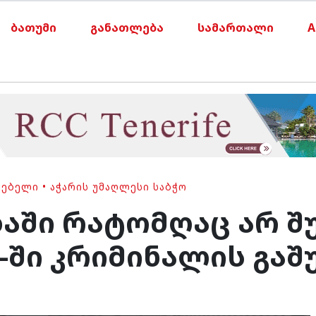
ბათუმი
განათლება
სამართალი
A
ᲧᲔᲑᲔᲚᲘ
•
ᲐᲭᲐᲠᲘᲡ ᲣᲛᲐᲦᲚᲔᲡᲘ ᲡᲐᲑᲭᲝ
აში რატომღაც არ შუ
-ში კრიმინალის გაშ