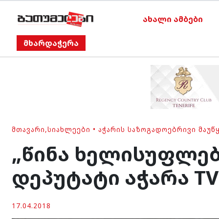
ახალი ამბები
მხარდაჭერა
ᲛᲗᲐᲕᲐᲠᲘ
,
ᲡᲘᲐᲮᲚᲔᲔᲑᲘ
•
ᲐᲭᲐᲠᲘᲡ ᲡᲐᲖᲝᲒᲐᲓᲝᲔᲑᲠᲘᲕᲘ ᲛᲐᲣᲬ
„წინა ხელისუფლებ
დეპუტატი აჭარა TV
17.04.2018