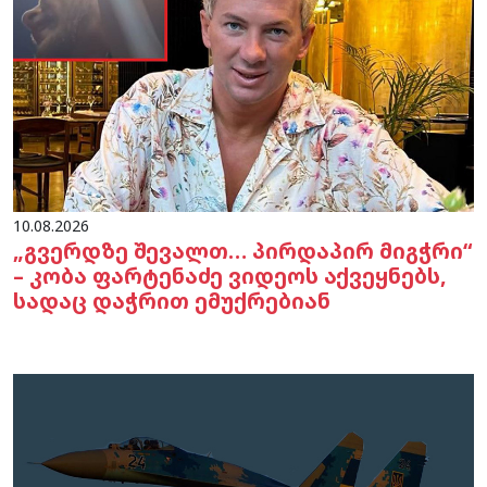
10.08.2026
„გვერდზე შევალთ… პირდაპირ მიგჭრი“
– კობა ფარტენაძე ვიდეოს აქვეყნებს,
სადაც დაჭრით ემუქრებიან