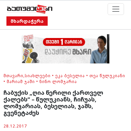
მხარდაჭერა
ᲛᲗᲐᲕᲐᲠᲘ
,
ᲡᲘᲐᲮᲚᲔᲔᲑᲘ
•
ᲔᲙᲐ ᲑᲔᲡᲔᲚᲘᲐ
•
ᲗᲔᲐ ᲬᲣᲚᲣᲙᲘᲐᲜᲘ
•
ᲛᲐᲠᲘᲐᲛ ᲯᲐᲨᲘ
•
ᲜᲘᲜᲝ ᲚᲝᲛᲯᲐᲠᲘᲐ
ჩაბუქის „ღია წერილი ქართველ
ქალებს“ – წულუკიანს, ჩიჩუას,
ლომჯარიას, ბესელიას, ჯაშს,
გვენეტაძეს
28.12.2017