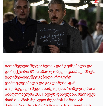
ბათუმელები/ნეტგაზეთის დამფუძნებელი და
დირექტორი მზია ამაღლობელი დააპატიმრეს.
ბათუმელები/ნეტგაზეთი, როგორც
დამოუკიდებელი და გავლენებისგან
თავისუფალი მედიასაშუალება, რომელიც მზია
ამაღლობელმა 2001 წელს დააფუძნა, მიიჩნევს,
რომ ის არის რუსული რეჟიმის სინდისის
პატიმარი, არ აპირებს შეგუებას, ითხოვს მის