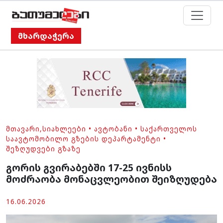
მხარდაჭერა
ᲛᲗᲐᲕᲐᲠᲘ
,
ᲡᲘᲐᲮᲚᲔᲔᲑᲘ
•
ᲐᲕᲢᲝᲑᲐᲜᲘ
•
ᲡᲐᲥᲐᲠᲗᲕᲔᲚᲝᲡ
ᲡᲐᲐᲕᲢᲝᲛᲝᲑᲘᲚᲝ ᲒᲖᲔᲑᲘᲡ ᲓᲔᲞᲐᲠᲢᲐᲛᲔᲜᲢᲘ
•
ᲨᲔᲖᲦᲣᲓᲕᲔᲑᲘ ᲒᲖᲐᲖᲔ
გორის გვირაბებში 17-25 ივნისს
მოძრაობა მონაცვლეობით შეიზღუდება
16.06.2026