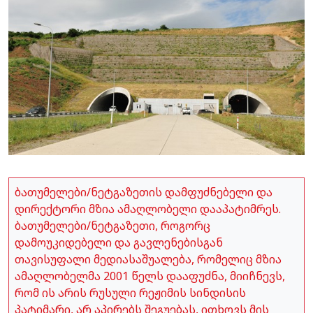
ბათუმელები/ნეტგაზეთის დამფუძნებელი და
დირექტორი მზია ამაღლობელი დააპატიმრეს.
ბათუმელები/ნეტგაზეთი, როგორც
დამოუკიდებელი და გავლენებისგან
თავისუფალი მედიასაშუალება, რომელიც მზია
ამაღლობელმა 2001 წელს დააფუძნა, მიიჩნევს,
რომ ის არის რუსული რეჟიმის სინდისის
პატიმარი, არ აპირებს შეგუებას, ითხოვს მის