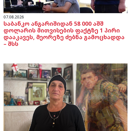
07.08.2026
საბანკო ანგარიშიდან 58 000 აშშ
დოლარის მითვისების ფაქტზე 1 პირი
დააკავეს, მეორეზე ძებნა გამოცხადდა
– შსს