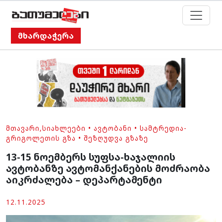
მხარდაჭერა
ᲛᲗᲐᲕᲐᲠᲘ
,
ᲡᲘᲐᲮᲚᲔᲔᲑᲘ
•
ᲐᲕᲢᲝᲑᲐᲜᲘ
•
ᲡᲐᲛᲢᲠᲔᲓᲘᲐ-
ᲒᲠᲘᲒᲝᲚᲔᲗᲘᲡ ᲒᲖᲐ
•
ᲨᲔᲖᲦᲣᲓᲕᲐ ᲒᲖᲐᲖᲔ
13-15 ნოემბერს სუფსა-ხაჯალიის
ავტობანზე ავტომანქანების მოძრაობა
აიკრძალება – დეპარტამენტი
12.11.2025