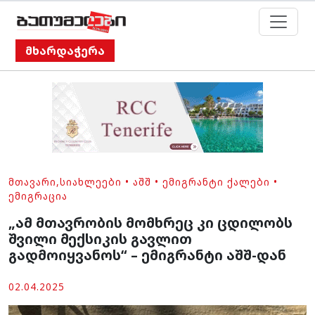
მხარდაჭერა
ᲛᲗᲐᲕᲐᲠᲘ
,
ᲡᲘᲐᲮᲚᲔᲔᲑᲘ
•
ᲐᲨᲨ
•
ᲔᲛᲘᲒᲠᲐᲜᲢᲘ ᲥᲐᲚᲔᲑᲘ
•
ᲔᲛᲘᲒᲠᲐᲪᲘᲐ
„ამ მთავრობის მომხრეც კი ცდილობს
შვილი მექსიკის გავლით
გადმოიყვანოს“ – ემიგრანტი აშშ-დან
02.04.2025