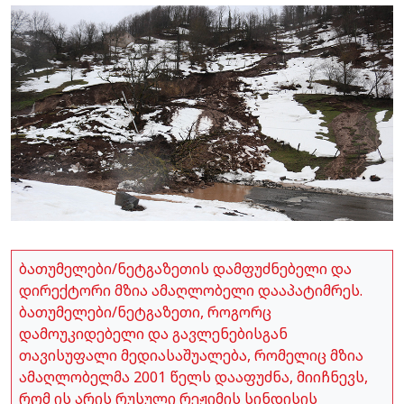
ბათუმელები/ნეტგაზეთის დამფუძნებელი და
დირექტორი მზია ამაღლობელი დააპატიმრეს.
ბათუმელები/ნეტგაზეთი, როგორც
დამოუკიდებელი და გავლენებისგან
თავისუფალი მედიასაშუალება, რომელიც მზია
ამაღლობელმა 2001 წელს დააფუძნა, მიიჩნევს,
რომ ის არის რუსული რეჟიმის სინდისის