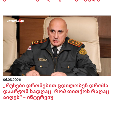
06.08.2026
„რუსები დრონებით ცდილობენ დროშა
დაარჭონ სადღაც, რომ თითქოს რაღაც
აიღეს“ – ინტერვიუ