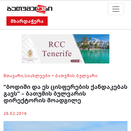
მხარდაჭერა
ᲛᲗᲐᲕᲐᲠᲘ
,
ᲡᲘᲐᲮᲚᲔᲔᲑᲘ
•
ᲑᲐᲗᲣᲛᲘᲡ ᲑᲣᲚᲕᲐᲠᲘ
“ბოდიში და ეს ცისფერების ქანდაკებას
გავს” – ბათუმის ბულვარის
დირექტორის მოადგილე
26.02.2016