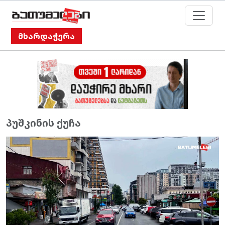
მხარდაჭერა
პუშკინის ქუჩა