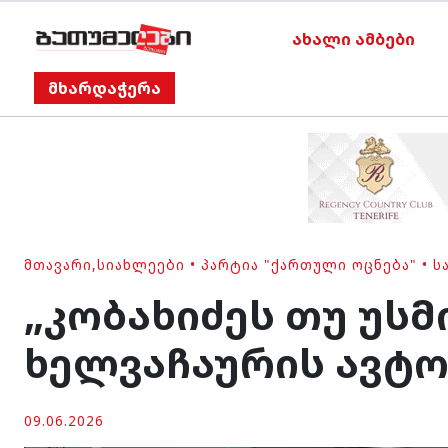
ახალი ამბები
მხარდაჭერა
ᲛᲗᲐᲕᲐᲠᲘ
,
ᲡᲘᲐᲮᲚᲔᲔᲑᲘ
•
ᲞᲐᲠᲢᲘᲐ "ᲥᲐᲠᲗᲣᲚᲘ ᲝᲪᲜᲔᲑᲐ"
•
Ს
„კობახიძეს თუ უსმ
ხელვაჩაურის ავტ
09.06.2026