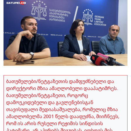
ბათუმელები/ნეტგაზეთის დამფუძნებელი და
დირექტორი მზია ამაღლობელი დააპატიმრეს.
ბათუმელები/ნეტგაზეთი, როგორც
დამოუკიდებელი და გავლენებისგან
თავისუფალი მედიასაშუალება, რომელიც მზია
ამაღლობელმა 2001 წელს დააფუძნა, მიიჩნევს,
რომ ის არის რუსული რეჟიმის სინდისის
პატიმარი, არ აპირებს შეგუებას, ითხოვს მის