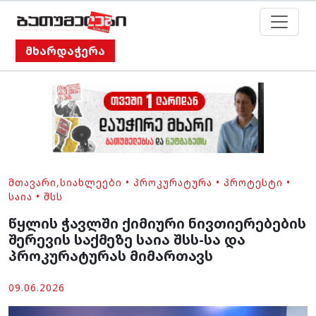
მხარდაჭერა
ᲛᲗᲐᲕᲐᲠᲘ
,
ᲡᲘᲐᲮᲚᲔᲔᲑᲘ
•
ᲞᲠᲝᲙᲣᲠᲐᲢᲣᲠᲐ
•
ᲞᲠᲝᲢᲔᲡᲢᲘ
•
ᲡᲐᲘᲐ
•
ᲨᲡᲡ
წყლის ჭავლში ქიმიური ნივთიერებების
შერევის საქმეზე საია შსს-სა და
პროკურატურას მიმართავს
09.06.2026