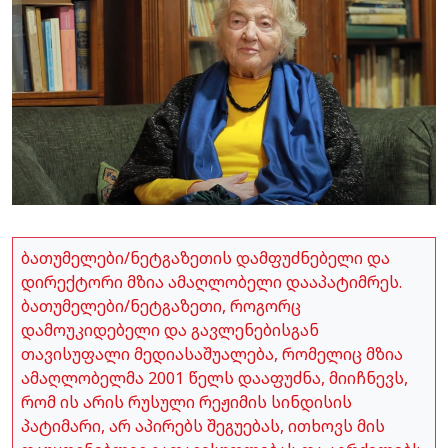
ბათუმელები/ნეტგაზეთის დამფუძნებელი და
დირექტორი მზია ამაღლობელი დააპატიმრეს.
ბათუმელები/ნეტგაზეთი, როგორც
დამოუკიდებელი და გავლენებისგან
თავისუფალი მედიასაშუალება, რომელიც მზია
ამაღლობელმა 2001 წელს დააფუძნა, მიიჩნევს,
რომ ის არის რუსული რეჟიმის სინდისის
პატიმარი, არ აპირებს შეგუებას, ითხოვს მის