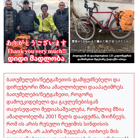
ბათუმელები/ნეტგაზეთის დამფუძნებელი და
დირექტორი მზია ამაღლობელი დააპატიმრეს.
ბათუმელები/ნეტგაზეთი, როგორც
დამოუკიდებელი და გავლენებისგან
თავისუფალი მედიასაშუალება, რომელიც მზია
ამაღლობელმა 2001 წელს დააფუძნა, მიიჩნევს,
რომ ის არის რუსული რეჟიმის სინდისის
პატიმარი, არ აპირებს შეგუებას, ითხოვს მის