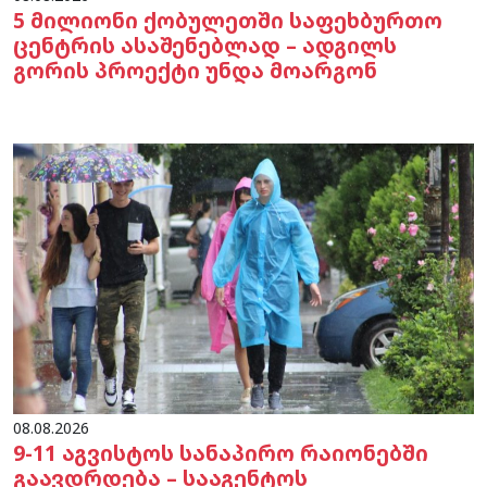
5 მილიონი ქობულეთში საფეხბურთო
ცენტრის ასაშენებლად – ადგილს
გორის პროექტი უნდა მოარგონ
08.08.2026
9-11 აგვისტოს სანაპირო რაიონებში
გაავდრდება – სააგენტოს