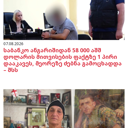
07.08.2026
საბანკო ანგარიშიდან 58 000 აშშ
დოლარის მითვისების ფაქტზე 1 პირი
დააკავეს, მეორეზე ძებნა გამოცხადდა
– შსს