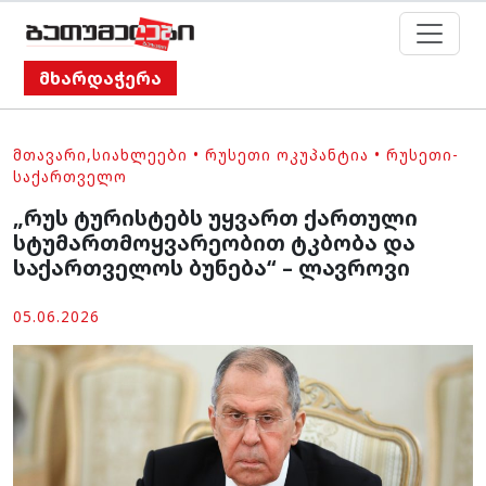
მხარდაჭერა
ᲛᲗᲐᲕᲐᲠᲘ
,
ᲡᲘᲐᲮᲚᲔᲔᲑᲘ
•
ᲠᲣᲡᲔᲗᲘ ᲝᲙᲣᲞᲐᲜᲢᲘᲐ
•
ᲠᲣᲡᲔᲗᲘ-
ᲡᲐᲥᲐᲠᲗᲕᲔᲚᲝ
„რუს ტურისტებს უყვართ ქართული
სტუმართმოყვარეობით ტკბობა და
საქართველოს ბუნება“ – ლავროვი
05.06.2026